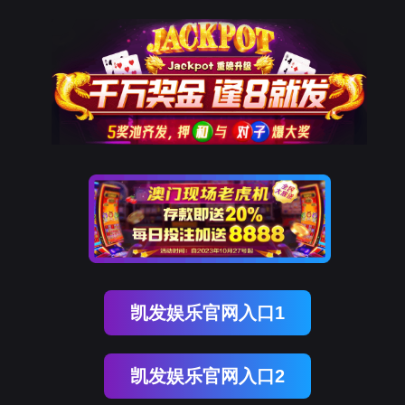
凯发娱乐官网入口1
凯发娱乐官网入口2