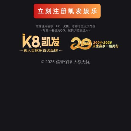
立 刻 注 册 凯 发 娱 乐
推荐使用谷歌、UC、火狐、夸客等主流浏览器
（尽量不要使用QQ、搜狗浏览器进入）
© 2025 信誉保障 大额无忧