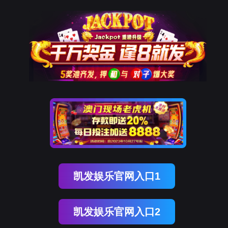
凯发娱乐官网入口1
凯发娱乐官网入口2