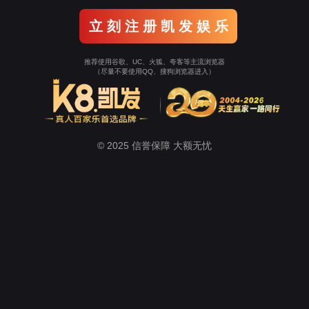
立 刻 注 册 凯 发 娱 乐
推荐使用谷歌、UC、火狐、夸客等主流浏览器
（尽量不要使用QQ、搜狗浏览器进入）
© 2025 信誉保障 大额无忧